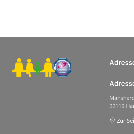
Adress
Adress
Manshard
22119 H
Zur Se