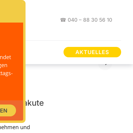
☎ 040 – 88 30 56 10
AKTUELLES
endet
gen
tags-
hung, akute
SEN
ene
ernehmen und