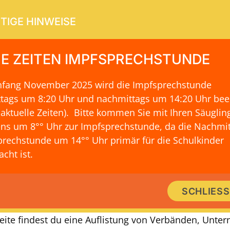
TIGE HINWEISE
E ZEITEN IMPFSPRECHSTUNDE
Anfang November 2025 wird die Impfsprechstunde
ERVICE
KONTAKT & LAGE
ttags um 8:20 Uhr und nachmittags um 14:20 Uhr be
 aktuelle Zeiten)
. Bitte kommen Sie mit Ihren Säuglin
ns um 8°° Uhr zur Impfsprechstunde, da die Nachmit
rechstunde um 14°° Uhr primär für die Schulkinder
IMMER GUT INFORMIERT
cht ist.
 Online-Beratung zum Thema Erzie
SCHLIES
isen für Jugendliche und Erwachs
Seite findest du eine Auflistung von Verbänden, Unt