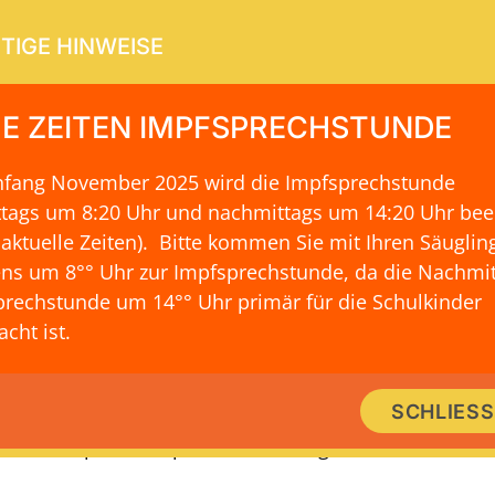
TIGE HINWEISE
E ZEITEN IMPFSPRECHSTUNDE
Anfang November 2025 wird die Impfsprechstunde
ERVICE
KONTAKT & LAGE
ttags um 8:20 Uhr und nachmittags um 14:20 Uhr be
 aktuelle Zeiten)
. Bitte kommen Sie mit Ihren Säuglin
ns um 8°° Uhr zur Impfsprechstunde, da die Nachmit
rechstunde um 14°° Uhr primär für die Schulkinder
rk von Dr. med. Stephan Schoof, 
cht ist.
k stellt Wissen zur Verfügung und schafft die Möglich
SCHLIES
schen. Es gibt Einblick in Dr. Stephan Schoof kardio
Kooperationspartner und Mitgliedschaften.