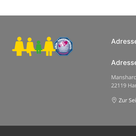
Adress
Adress
Manshard
22119 H
Zur Se