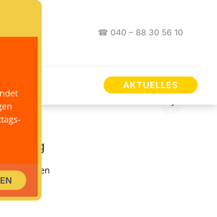
☎ 040 – 88 30 56 10
AKTUELLES
endet
gen
tags-
Hamburg
keit, Wissen
SEN
logischen