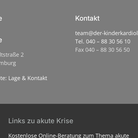
e
Kontakt
team@der-kinderkardio
e
Tel. 040 – 88 30 56 10
Fax 040 – 88 30 56 50
tstraße 2
amburg
ite: Lage & Kontakt
Links zu akute Krise
Kostenlose Online-Beratung zum Thema akute