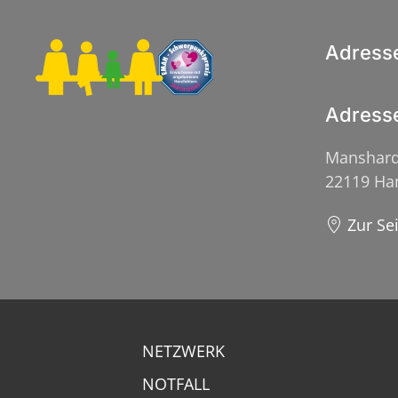
Adress
Adress
Manshard
22119 H
Zur Se
NETZWERK
NOTFALL