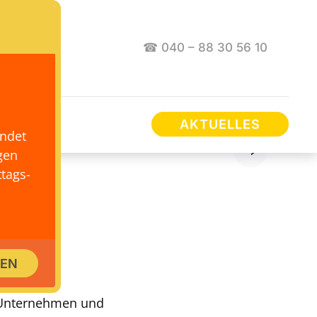
☎ 040 – 88 30 56 10
AKTUELLES
endet
gen
tags-
für
SEN
, Unternehmen und