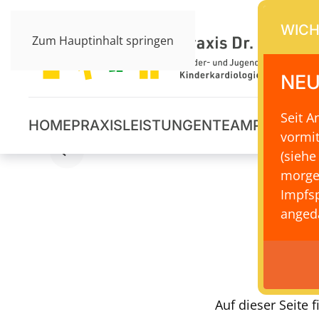
WICH
Zum Hauptinhalt springen
NEU
Seit 
HOME
PRAXIS
LEISTUNGEN
TEAM
PRAXISS
vormi
(siehe
morge
Impfsp
angeda
Li
Auf dieser Seite