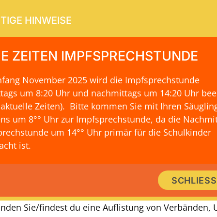
TIGE HINWEISE
E ZEITEN IMPFSPRECHSTUNDE
Anfang November 2025 wird die Impfsprechstunde
ERVICE
KONTAKT & LAGE
ttags um 8:20 Uhr und nachmittags um 14:20 Uhr be
 aktuelle Zeiten)
. Bitte kommen Sie mit Ihren Säuglin
ns um 8°° Uhr zur Impfsprechstunde, da die Nachmit
rechstunde um 14°° Uhr primär für die Schulkinder
IMMER GUT INFORMIERT
cht ist.
nks rund um das Thema Herzfehler 
SCHLIES
Kinder und Jugendliche
 finden Sie/findest du eine Auflistung von Verbänden