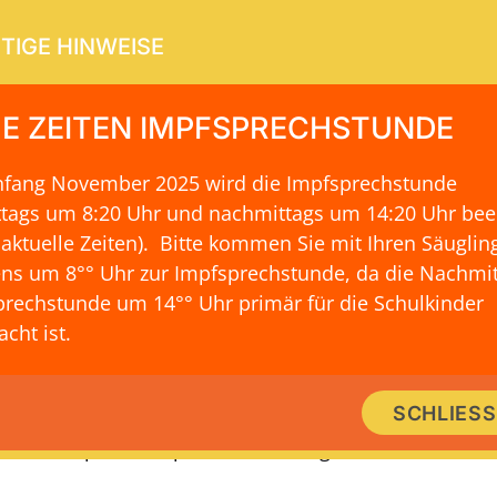
TIGE HINWEISE
E ZEITEN IMPFSPRECHSTUNDE
Anfang November 2025 wird die Impfsprechstunde
ERVICE
KONTAKT & LAGE
ttags um 8:20 Uhr und nachmittags um 14:20 Uhr be
 aktuelle Zeiten)
. Bitte kommen Sie mit Ihren Säuglin
ns um 8°° Uhr zur Impfsprechstunde, da die Nachmit
rechstunde um 14°° Uhr primär für die Schulkinder
rk von Dr. med. Stephan Schoof, 
cht ist.
k stellt Wissen zur Verfügung und schafft die Möglich
SCHLIES
schen. Es gibt Einblick in Dr. Stephan Schoof kardio
Kooperationspartner und Mitgliedschaften.