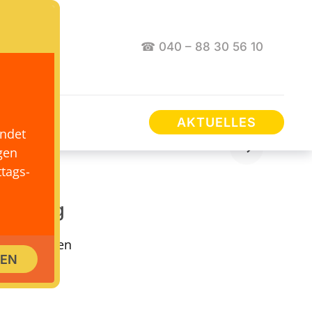
☎ 040 – 88 30 56 10
AKTUELLES
endet
gen
tags-
Hamburg
keit, Wissen
SEN
logischen