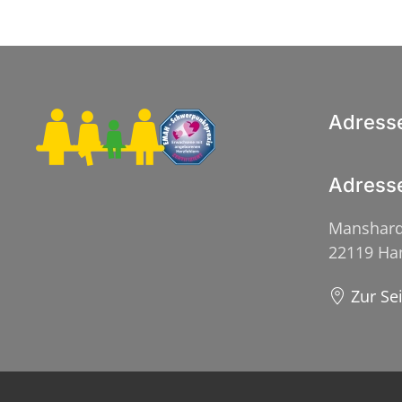
Adress
Adress
Manshard
22119 H
Zur Se