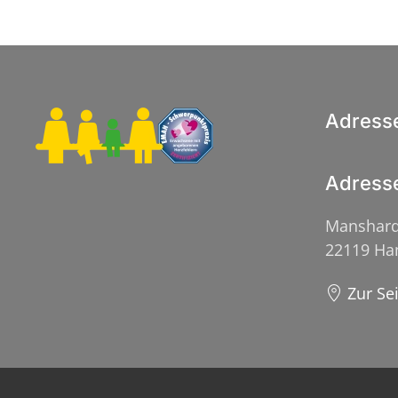
Adress
Adress
Manshard
22119 H
Zur Se