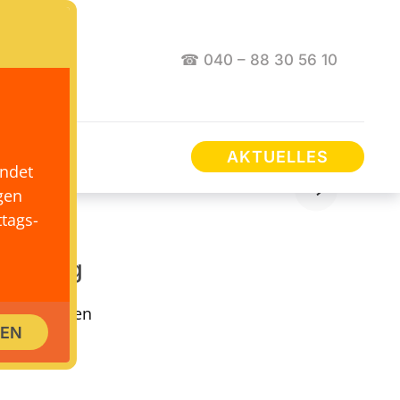
☎ 040 – 88 30 56 10
AKTUELLES
endet
gen
tags-
Hamburg
keit, Wissen
SEN
logischen