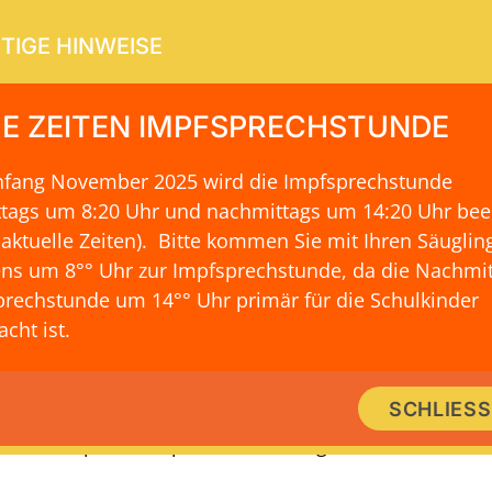
TIGE HINWEISE
E ZEITEN IMPFSPRECHSTUNDE
Anfang November 2025 wird die Impfsprechstunde
ERVICE
KONTAKT & LAGE
ttags um 8:20 Uhr und nachmittags um 14:20 Uhr be
 aktuelle Zeiten)
. Bitte kommen Sie mit Ihren Säuglin
ns um 8°° Uhr zur Impfsprechstunde, da die Nachmit
rechstunde um 14°° Uhr primär für die Schulkinder
rk von Dr. med. Stephan Schoof, 
cht ist.
k stellt Wissen zur Verfügung und schafft die Möglich
SCHLIES
schen. Es gibt Einblick in Dr. Stephan Schoof kardio
Kooperationspartner und Mitgliedschaften.