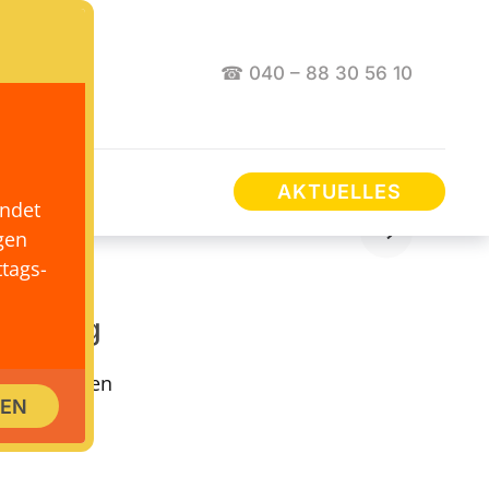
☎ 040 – 88 30 56 10
AKTUELLES
endet
gen
tags-
Hamburg
keit, Wissen
SEN
logischen