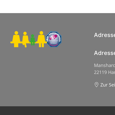
Adress
Adress
Manshard
22119 H
Zur Se