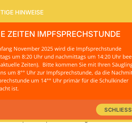
TIGE HINWEISE
E ZEITEN IMPFSPRECHSTUNDE
Anfang November 2025 wird die Impfsprechstunde
ERVICE
KONTAKT & LAGE
ttags um 8:20 Uhr und nachmittags um 14:20 Uhr be
 aktuelle Zeiten)
. Bitte kommen Sie mit Ihren Säuglin
ns um 8°° Uhr zur Impfsprechstunde, da die Nachmit
rechstunde um 14°° Uhr primär für die Schulkinder
rk von Dr. med. Stephan Schoof, 
cht ist.
k stellt Wissen zur Verfügung und schafft die Möglich
SCHLIES
schen. Es gibt Einblick in Dr. Stephan Schoof kardio
Kooperationspartner und Mitgliedschaften.