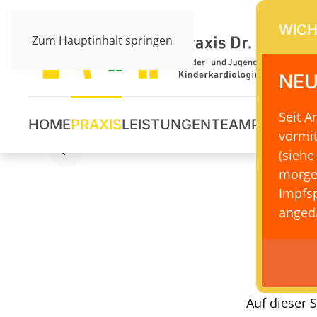
WICH
Zum Hauptinhalt springen
NEU
Seit 
HOME
PRAXIS
LEISTUNGEN
TEAM
PRAXISS
vormi
(siehe
morge
Impfsp
angeda
Links
Auf dieser 