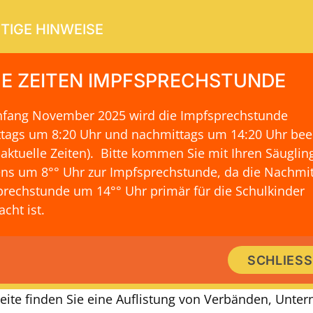
TIGE HINWEISE
E ZEITEN IMPFSPRECHSTUNDE
Anfang November 2025 wird die Impfsprechstunde
ERVICE
KONTAKT & LAGE
ttags um 8:20 Uhr und nachmittags um 14:20 Uhr be
 aktuelle Zeiten)
. Bitte kommen Sie mit Ihren Säuglin
ns um 8°° Uhr zur Impfsprechstunde, da die Nachmit
rechstunde um 14°° Uhr primär für die Schulkinder
IMMER GUT INFORMIERT
cht ist.
 rund um das Thema Herzfehler für 
SCHLIES
und Erwachsene
Seite finden Sie eine Auflistung von Verbänden, Unt