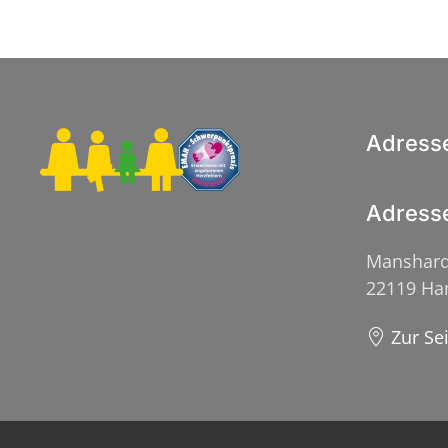
Adress
Adress
Manshard
22119 H
Zur Se