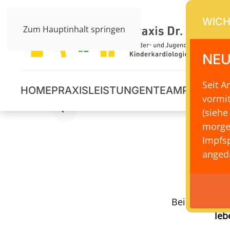
WICH
Zum Hauptinhalt springen
NEU
Seit 
HOME
PRAXIS
LEISTUNGEN
TEAM
PRAXISS
vormi
(siehe
morge
Impfsp
angeda
Bei Notfälle
leb