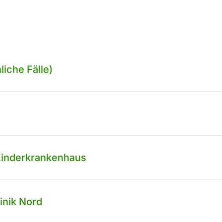
iche Fälle)
 Kinderkrankenhaus
inik Nord