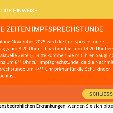
TIGE HINWEISE
E ZEITEN IMPFSPRECHSTUNDE
Anfang November 2025 wird die Impfsprechstunde
ERVICE
KONTAKT & LAGE
ttags um 8:20 Uhr und nachmittags um 14:20 Uhr be
 aktuelle Zeiten)
. Bitte kommen Sie mit Ihren Säuglin
ns um 8°° Uhr zur Impfsprechstunde, da die Nachmit
rechstunde um 14°° Uhr primär für die Schulkinder
VERSORGUNG AUSSERHALB UNSERER SPRECHSTUND
cht ist.
Hilfe im Notfall
SCHLIES
n und akuten Erkrankungen
außerhalb unserer Öffnung
ensbedrohlichen Erkrankungen,
wenden Sie sich bitte