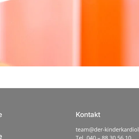
e
Kontakt
team@der-kinderkardio
e
Tel. 040 – 88 30 56 10