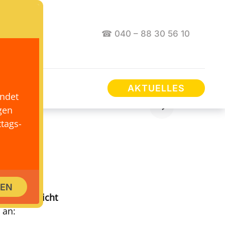
☎ 040 – 88 30 56 10
AKTUELLES
endet
gen
tags-
E
SEN
szeiten
,
nicht
 an: