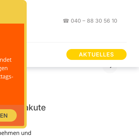
☎ 040 – 88 30 56 10
AKTUELLES
endet
gen
tags-
hung, akute
SEN
ene
ernehmen und