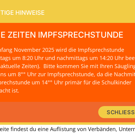
TIGE HINWEISE
E ZEITEN IMPFSPRECHSTUNDE
Anfang November 2025 wird die Impfsprechstunde
ERVICE
KONTAKT & LAGE
ttags um 8:20 Uhr und nachmittags um 14:20 Uhr be
 aktuelle Zeiten)
. Bitte kommen Sie mit Ihren Säuglin
ns um 8°° Uhr zur Impfsprechstunde, da die Nachmit
rechstunde um 14°° Uhr primär für die Schulkinder
IMMER GUT INFORMIERT
cht ist.
 Online-Beratung zum Thema Erzie
SCHLIES
isen für Jugendliche und Erwachs
Seite findest du eine Auflistung von Verbänden, Unt