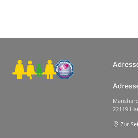
Adress
Adress
Manshard
22119 H
Zur Se