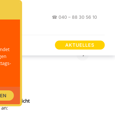
☎ 040 – 88 30 56 10
AKTUELLES
endet
gen
tags-
E
SEN
szeiten
,
nicht
 an: