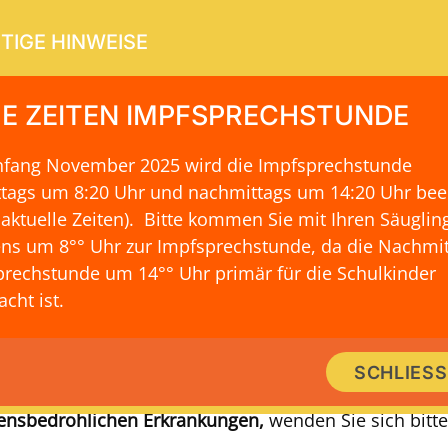
TIGE HINWEISE
E ZEITEN IMPFSPRECHSTUNDE
Anfang November 2025 wird die Impfsprechstunde
ERVICE
KONTAKT & LAGE
ttags um 8:20 Uhr und nachmittags um 14:20 Uhr be
 aktuelle Zeiten)
. Bitte kommen Sie mit Ihren Säuglin
ns um 8°° Uhr zur Impfsprechstunde, da die Nachmit
rechstunde um 14°° Uhr primär für die Schulkinder
VERSORGUNG AUSSERHALB UNSERER SPRECHSTUND
cht ist.
Hilfe im Notfall
SCHLIES
n und akuten Erkrankungen
außerhalb unserer Öffnung
ensbedrohlichen Erkrankungen,
wenden Sie sich bitte