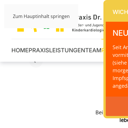
WICH
Zum Hauptinhalt springen
NEU
Seit 
HOME
PRAXIS
LEISTUNGEN
TEAM
PRAXISS
vormi
(siehe
morge
Impfsp
angeda
Bei Notfälle
leb