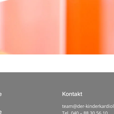
e
Kontakt
team@der-kinderkardio
e
Tel. 040 – 88 30 56 10