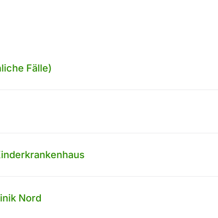
iche Fälle)
 Kinderkrankenhaus
inik Nord