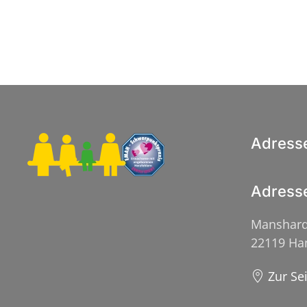
Adress
Adress
Manshard
22119 H
Zur Se