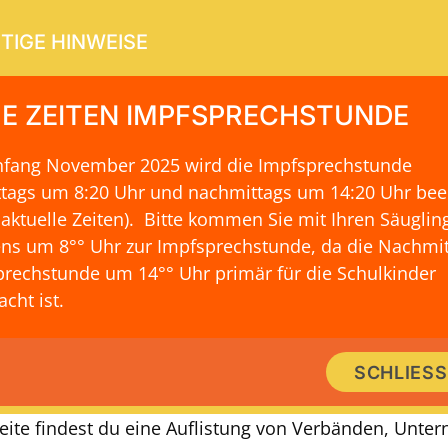
TIGE HINWEISE
E ZEITEN IMPFSPRECHSTUNDE
Anfang November 2025 wird die Impfsprechstunde
ERVICE
KONTAKT & LAGE
ttags um 8:20 Uhr und nachmittags um 14:20 Uhr be
 aktuelle Zeiten)
. Bitte kommen Sie mit Ihren Säuglin
ns um 8°° Uhr zur Impfsprechstunde, da die Nachmit
rechstunde um 14°° Uhr primär für die Schulkinder
IMMER GUT INFORMIERT
cht ist.
 Online-Beratung zum Thema Erzie
SCHLIES
isen für Jugendliche und Erwachs
Seite findest du eine Auflistung von Verbänden, Unt