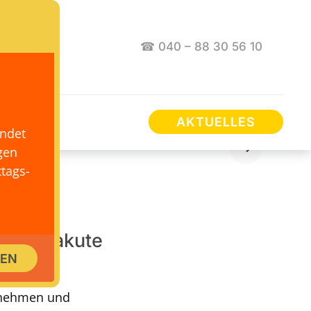
☎ 040 – 88 30 56 10
AKTUELLES
endet
gen
tags-
hung, akute
SEN
ene
ernehmen und