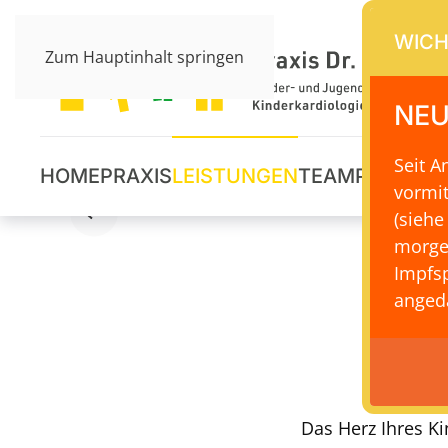
WICH
Zum Hauptinhalt springen
NEU
Seit 
HOME
PRAXIS
LEISTUNGEN
TEAM
PRAXISS
vormi
(siehe
morge
Impfsp
angeda
Herz
Das Herz Ihres K