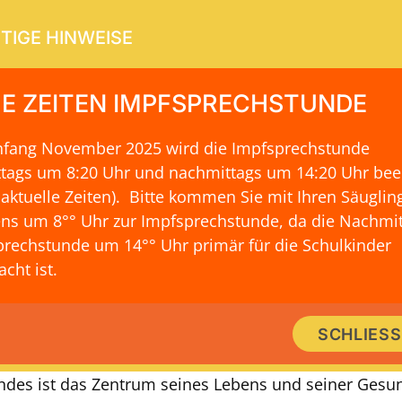
TIGE HINWEISE
E ZEITEN IMPFSPRECHSTUNDE
Anfang November 2025 wird die Impfsprechstunde
ERVICE
KONTAKT & LAGE
ttags um 8:20 Uhr und nachmittags um 14:20 Uhr be
 aktuelle Zeiten)
. Bitte kommen Sie mit Ihren Säuglin
ns um 8°° Uhr zur Impfsprechstunde, da die Nachmit
rechstunde um 14°° Uhr primär für die Schulkinder
KARDIOLOGISCHE UNTERSUCHUNG
cht ist.
gesundheit von Anfang an: Fachku
SCHLIES
Diagnostik für Ihr Kind
indes ist das Zentrum seines Lebens und seiner Gesu