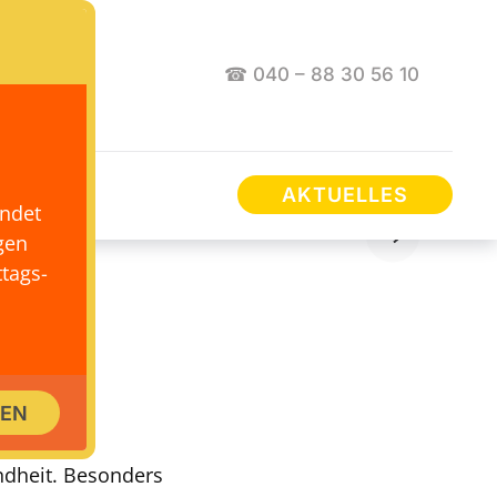
☎ 040 – 88 30 56 10
AKTUELLES
endet
gen
tags-
ndige
SEN
ndheit. Besonders