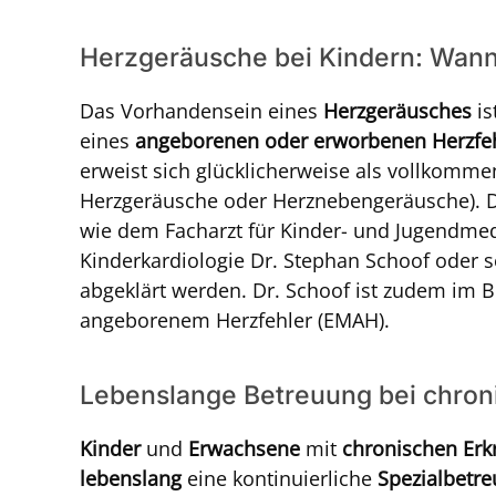
Herzgeräusche bei Kindern: Wann
Das Vorhandensein eines
Herzgeräusches
i
eines
angeborenen oder erworbenen Herzfe
erweist sich glücklicherweise als vollkomme
Herzgeräusche oder Herznebengeräusche). Do
wie dem Facharzt für Kinder- und Jugendme
Kinderkardiologie Dr. Stephan Schoof oder se
abgeklärt werden. Dr. Schoof ist zudem im Be
angeborenem Herzfehler (EMAH).
Lebenslange Betreuung bei chro
Kinder
und
Erwachsene
mit
chronischen Erk
lebenslang
eine kontinuierliche
Spezialbetr