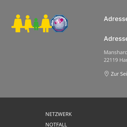
Adress
Adress
Manshard
22119 H
Zur Se
NETZWERK
NOTFALL