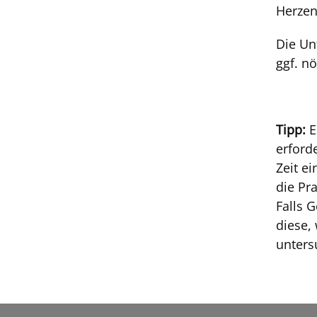
Herzen
Die Un
ggf. n
Tipp:
E
erford
Zeit e
die Pra
Falls 
diese,
unters