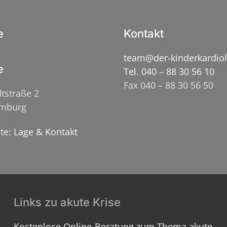
e
Kontakt
team@der-kinderkardio
e
Tel. 040 – 88 30 56 10
Fax 040 – 88 30 56 50
tstraße 2
amburg
ite: Lage & Kontakt
Links zu akute Krise
Kostenlose Online-Beratung zum Thema akute