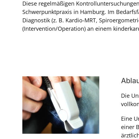
Diese regelmäßigen Kontrolluntersuchungen
Schwerpunktpraxis in Hamburg. Im Bedarfsfa
Diagnostik (z. B. Kardio-MRT, Spiroergometr
(Intervention/Operation) an einem kinderka
Abla
Die Un
vollko
Eine U
einer 
ärztli