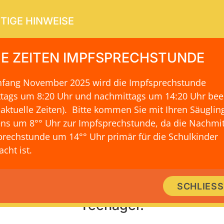
TIGE HINWEISE
E ZEITEN IMPFSPRECHSTUNDE
Anfang November 2025 wird die Impfsprechstunde
ERVICE
KONTAKT & LAGE
ttags um 8:20 Uhr und nachmittags um 14:20 Uhr be
 aktuelle Zeiten)
. Bitte kommen Sie mit Ihren Säuglin
ns um 8°° Uhr zur Impfsprechstunde, da die Nachmit
rechstunde um 14°° Uhr primär für die Schulkinder
EISTUNGSSPEKTRUM UND TÄTIGKEITSSCHWERPUNK
cht ist.
erkardiologie, U-Untersuchungen,
SCHLIES
erfahren und mehr vom Neugebore
Teenager.