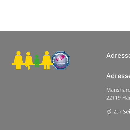
Adress
Adress
Manshard
22119 H
Zur Se